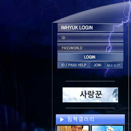
M:0 G:57