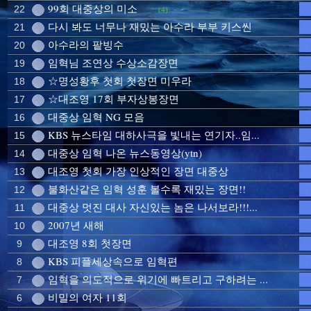
99회 대중상의 미소
22
(4)
다시 봐도 너무나 재밌는 아수라 부부 키스씬
21
아수라의 팥빙수
20
임혁님 조연상 수상소감장면
19
☆명성황후 첫회 첫장면 미우라
18
☆대조영 17회 부자상봉장면
17
대중상 임혁 NG 모음
16
KBS 뉴스타임 대하사극을 빛내는 연기자..임...
15
대중상 임혁 나온 뉴스동영상(ytn)
14
대조영 첫회 가장 인상적인 장면 대중상
13
불화산같은 임혁 성훈 볼수록 재밌는 장면!!
12
대중상 멋진 대사 자신있는 놈은 나서보라!!!...
11
2007년 새해
10
대조영 8회 첫장면
9
KBS 피플세상속으로 임혁편
8
임혁을 의도적으로 위기에 빠트리고 구하려는 ...
7
비밀의 여자 11회
6