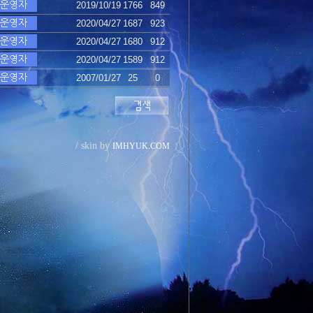
2019/10/19
1766
849
2020/04/27
1687
923
2020/04/27
1680
912
2020/04/27
1589
912
2007/01/27
25
0
/ skin by
IMHYUK.COM