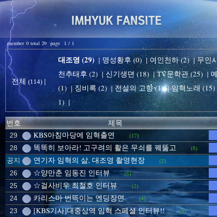
member 0 total 29 page 1 / 1
대조영 (29)
명성황후 (0)
여인천하 (2)
무인시대
|
|
|
천추태후 (2)
신기생뎐 (18)
TV문학관 (25)
예
|
|
|
전체
|
(114)
(1)
징비록 (2)
전설의 고향 (1)
임혁노래 (15)
|
|
|
1)
|
번호
제목
KBS아침마당에 임혁출연
29
(17)
똑똑히 보아라! 고구려의 활은 무쇠를 꿰뚫고
28
(8)
연기자 임혁의 삶, 대조영 촬영현장
공지
(2)
☆양만춘 임동진 인터뷰
26
(6)
☆걸사비우 최철호 인터뷰
25
(2)
카리스마 번뜩이는 엔딩장면
24
(4)
[KBS기사]대중상역 임혁 스페셜 인터뷰!!
23
(3)