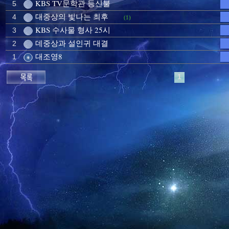
KBS TV문학관 등신불
5
대중상의 빛나는 최후
4
(1)
KBS 수사물 형사 25시
3
데중상과 설인귀 대결
2
대조영8
1
1