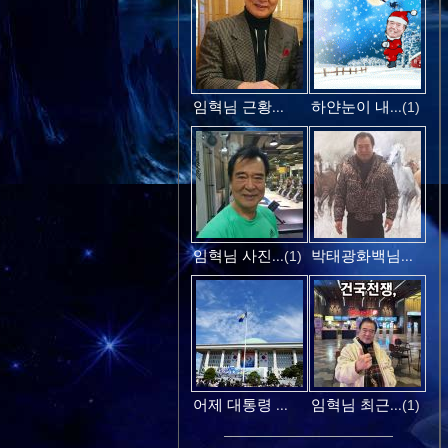
임혁님 근황...
하얀눈이 내...
(1)
임혁님 사진...
박태광화백님...
(1)
어제 대통령 ...
임혁님 최근...
(1)