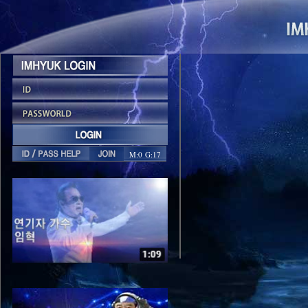
M:0 G:17